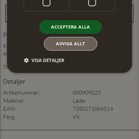
ACCEPTERA ALLA
Produktinformation
AVVISA ALLT
Klassiskt dambälte i äkta läder. 28 mm brett med nickelfritt
borstat spänne.
VISA DETALJER
Tillverkat i Sverige.
Detaljer
Artikelnummer
:
880909023
Material
:
Läder
EAN
:
7350171066514
Färg
:
Vit