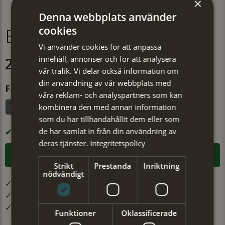
×
Denna webbplats använder
Bälte dam 25 mm vit 85
cookies
Vi använder cookies för att anpassa
innehåll, annonser och för att analysera
299 kr
vår trafik. Vi delar också information om
din användning av vår webbplats med
Färg
våra reklam- och analyspartners som kan
kombinera den med annan information
Vit
som du har tillhandahållit dem eller som
de har samlat in från din användning av
I LAGER
deras tjänster.
Integritetspolicy
LÄGG I VARUKORGEN
Strikt
Prestanda
Inriktning
nödvändigt
✓ Öppet köp i 30 dagar ✓ Fri frakt från 499 kr
✓ Din beställning skickas inom 1-2 vardagar
✓ Snabb leverans från vårt lager i Jönköping
Funktioner
Oklassificerade