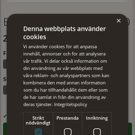
Bälte dam 30 mm Brun 80
×
Denna webbplats använder
299 kr
cookies
Vi använder cookies för att anpassa
Färg
innehåll, annonser och för att analysera
vår trafik. Vi delar också information om
Brun
din användning av vår webbplats med
våra reklam- och analyspartners som kan
Storlek
kombinera den med annan information
som du har tillhandahållit dem eller som
80 (total längd ca 97 cm)
85 (total längd ca 102 cm)
de har samlat in från din användning av
95 (total längd ca 112 cm)
105 (total längd ca 122 cm)
deras tjänster.
Integritetspolicy
I LAGER
Strikt
Prestanda
Inriktning
nödvändigt
LÄGG I VARUKORGEN