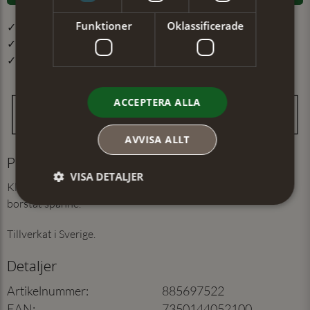
Funktioner
Oklassificerade
✓ Öppet köp i 30 dagar ✓ Fri frakt från 499 kr
✓ Din beställning skickas inom 1-2 vardagar
✓ Snabb leverans från vårt lager i Jönköping
ACCEPTERA ALLA
AVVISA ALLT
Produktinformation
VISA DETALJER
Klassiskt dambälte i äkta läder. 28 mm brett med nickelfritt
borstat spänne.
Tillverkat i Sverige.
Detaljer
Artikelnummer
:
885697522
EAN
:
7350144052100