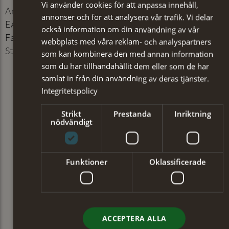
Vi använder cookies för att anpassa innehåll,
Artikelnummer
:
886497027
annonser och för att analysera vår trafik. Vi delar
EAN
:
7350144055415
också information om din användning av vår
Färg
:
Ljusbrun
webbplats med våra reklam- och analyspartners
Storlek
:
105
som kan kombinera den med annan information
som du har tillhandahållit dem eller som de har
samlat in från din användning av deras tjänster.
Integritetspolicy
Strikt
Prestanda
Inriktning
nödvändigt
Funktioner
Oklassificerade
ACCEPTERA ALLA