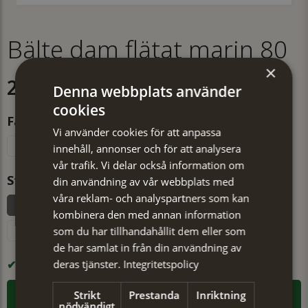
Bälte dam flätat marin 80
×
299 kr
Denna webbplats använder
cookies
Färg
Vi använder cookies för att anpassa
Beige
Marinblå
Svart
innehåll, annonser och för att analysera
vår trafik. Vi delar också information om
Storlek
din användning av vår webbplats med
våra reklam- och analyspartners som kan
80 (total längd ca 100 cm)
90 (total längd ca 110 cm)
kombinera den med annan information
som du har tillhandahållit dem eller som
100 (total längd ca 120 cm)
de har samlat in från din användning av
deras tjänster.
Integritetspolicy
I LAGER
Strikt
Prestanda
Inriktning
LÄGG I VARUKORGEN
nödvändigt