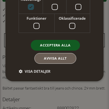
✓ Öppet köp i 30 dagar ✓ Fri frakt från 499 kr
✓ Din beställning skickas inom 1-2 vardagar
Funktioner
Oklassificerade
✓ Snabb leverans från vårt lager i Jönköping
ACCEPTERA ALLA
Produktinformation
AVVISA ALLT
Vårt flätade bälte är en riktigt kundfavorit. Med skön stretch i
VISA DETALJER
bältet och att spännet kan fästas var som helst är flexibiliteten
maxad.
Bältet passar fantastiskt bra till jeans och chinos. 29 mm brett.
Detaljer
Artikelnummer
:
888002822