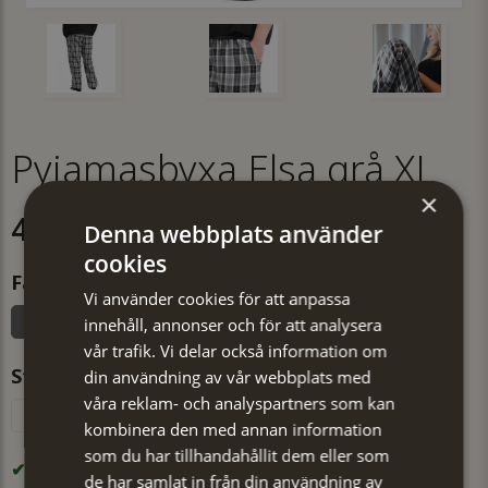
Pyjamasbyxa Elsa grå XL
×
499 kr
Denna webbplats använder
cookies
Färg
Vi använder cookies för att anpassa
Grå
innehåll, annonser och för att analysera
vår trafik. Vi delar också information om
Storlek
din användning av vår webbplats med
våra reklam- och analyspartners som kan
S
M
L
XL
kombinera den med annan information
som du har tillhandahållit dem eller som
I LAGER
de har samlat in från din användning av