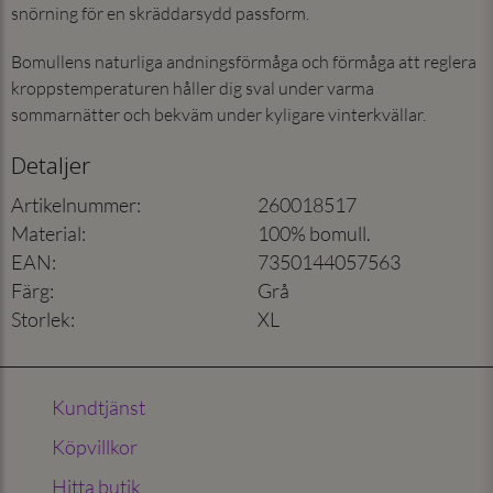
snörning för en skräddarsydd passform.
Bomullens naturliga andningsförmåga och förmåga att reglera
kroppstemperaturen håller dig sval under varma
sommarnätter och bekväm under kyligare vinterkvällar.
Detaljer
Artikelnummer
:
260018517
Material
:
100% bomull.
EAN
:
7350144057563
Färg
:
Grå
Storlek
:
XL
Kundtjänst
Köpvillkor
Hitta butik