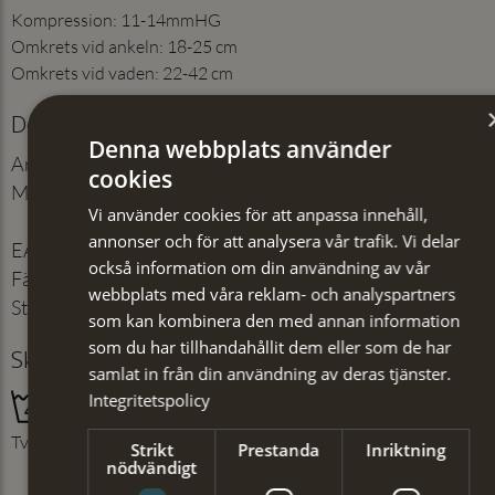
Kompression: 11-14mmHG
Omkrets vid ankeln: 18-25 cm
Omkrets vid vaden: 22-42 cm
Detaljer
Denna webbplats använder
Artikelnummer
:
200029940
cookies
Material
:
61% bomull, 31%
Vi använder cookies för att anpassa innehåll,
polyamid, 8% spandex
annonser och för att analysera vår trafik. Vi delar
EAN
:
7350184179201
också information om din användning av vår
Färg
:
Svart
webbplats med våra reklam- och analyspartners
Storlek
:
36/40
som kan kombinera den med annan information
som du har tillhandahållit dem eller som de har
Skötselråd
samlat in från din användning av deras tjänster.
Integritetspolicy
Tvättas med liknande färger
Strikt
Prestanda
Inriktning
nödvändigt