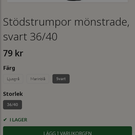
Stödstrumpor mönstrade,
svart 36/40
79 kr
Färg
Ljusgrå
Marinblå
Svart
Storlek
36/40
I LAGER
LÄGG I VARUKORGEN