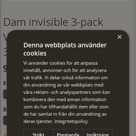
Dam invisible 3-pack
Vit/rosa/svart mönstrad
×
Denna webbplats använder
36/40
cookies
Vi använder cookies för att anpassa
99 kr
innehåll, annonser och för att analysera
vår trafik. Vi delar också information om
Färg
din användning av vår webbplats med
våra reklam- och analyspartners som kan
Flerfärgad
Svart
Vit
kombinera den med annan information
som du har tillhandahållit dem eller som
Storlek
de har samlat in från din användning av
36/40
deras tjänster.
Integritetspolicy
Strikt
Prestanda
Inriktning
EJ I LAGER