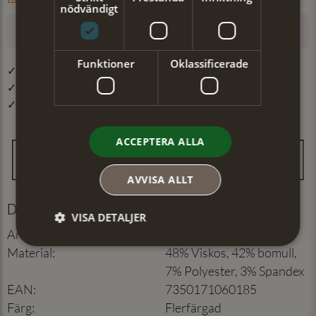
nödvändigt
LÄGG I VARUKORGEN
Funktioner
Oklassificerade
✓ Öppet köp i 30 dagar ✓ Fri frakt från 499 kr
✓ Din beställning skickas inom 1-2 vardagar
✓ Snabb leverans från vårt lager i Jönköping
ACCEPTERA ALLA
AVVISA ALLT
Detaljer
VISA DETALJER
Artikelnummer
:
552104640
Material
:
48% Viskos, 42% bomull,
7% Polyester, 3% Spandex
EAN
:
7350171060185
Färg
:
Flerfärgad