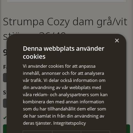
Strumpa Cozy dam grå/vit
stjärna 36/40
×
Denna webbplats använder
99 kr
cookies
Vi använder cookies för att anpassa
Färg
innehåll, annonser och för att analysera
Grå/vit
Vit
Svart/gammelrosa
Grå
vår trafik. Vi delar också information om
din användning av vår webbplats med
Storlek
våra reklam- och analyspartners som kan
kombinera den med annan information
36/40
som du har tillhandahållit dem eller som
de har samlat in från din användning av
I LAGER
deras tjänster.
Integritetspolicy
LÄGG I VARUKORGEN