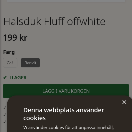
Halsduk Fluff offwhite
199 kr
Färg
Grå
Benvit
I LAGER
LÄGG I VARUKORGEN
×
✓ Öppet köp i 30 dagar ✓ Fri frakt från 499 kr
Denna webbplats använder
✓ Order före kl. 12.00 på vardagar skickas samma dag
cookies
✓ Snabb leverans från vårt lager i Jönköping
Vi använder cookies för att anpassa innehåll,