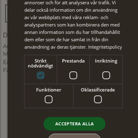
annonser och för att analysera vår trafik. Vi
delar också information om din användning
av vår webbplats med våra reklam- och
analyspartners som kan kombinera den med
annan information som du har tillhandahållit
Detaljer
dem eller som de har samlat in från din
Artikelnummer
:
101221121
användning av deras tjänster.
Integritetspolicy
Material
:
100% Polyester
Strikt
Prestanda
Inriktning
EAN
:
7350171063292
nödvändigt
Färg
:
Benvit
Funktioner
Oklassificerade
ACCEPTERA ALLA