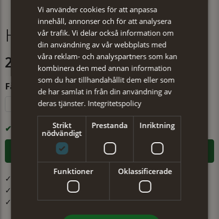
Vi använder cookies för att anpassa
innehåll, annonser och för att analysera
Halsduk Robin röd
vår trafik. Vi delar också information om
din användning av vår webbplats med
våra reklam- och analyspartners som kan
299 kr
kombinera den med annan information
som du har tillhandahållit dem eller som
Färg
de har samlat in från din användning av
deras tjänster.
Integritetspolicy
Svart
Grå
Röd
Strikt
Prestanda
Inriktning
I LAGER
nödvändigt
LÄGG I VARUKORGEN
Funktioner
Oklassificerade
✓ Öppet köp i 30 dagar ✓ Fri frakt från 499 kr
✓ Din beställning skickas inom 1-2 vardagar
✓ Snabb leverans från vårt lager i Jönköping