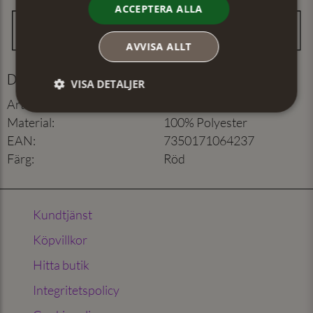
ACCEPTERA ALLA
AVVISA ALLT
Detaljer
VISA DETALJER
Artikelnummer
:
403235521
Material
:
100% Polyester
EAN
:
7350171064237
Färg
:
Röd
Kundtjänst
Köpvillkor
Hitta butik
Integritetspolicy