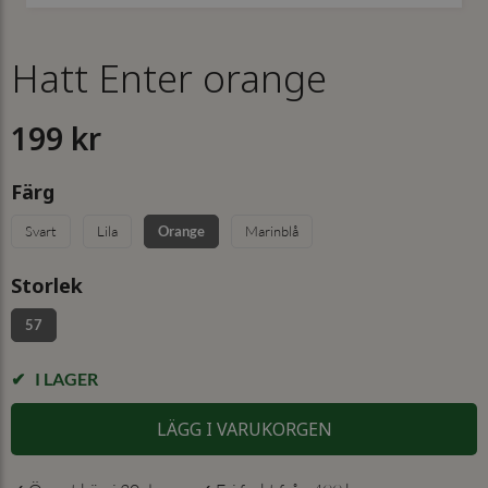
Hatt Enter orange
199 kr
Färg
Svart
Lila
Orange
Marinblå
Storlek
57
I LAGER
LÄGG I VARUKORGEN