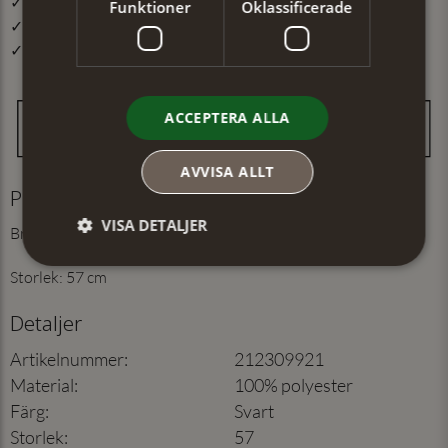
✓ Öppet köp i 30 dagar ✓ Fri frakt från 499 kr
Funktioner
Oklassificerade
✓ Din beställning skickas inom 1-2 vardagar
✓ Snabb leverans från vårt lager i Jönköping
ACCEPTERA ALLA
AVVISA ALLT
Produktinformation
VISA DETALJER
Brätte: 7 cm
Storlek: 57 cm
Detaljer
Artikelnummer
:
212309921
Material
:
100% polyester
Färg
:
Svart
Storlek
:
57