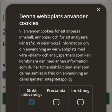
×
Hatt Glory svart
Denna webbplats använder
cookies
299 kr
Vi använder cookies för att anpassa
innehåll, annonser och för att analysera
vår trafik. Vi delar också information om
Färg
din användning av vår webbplats med
Vit
Svart
våra reklam- och analyspartners som kan
kombinera den med annan information
Storlek
som du har tillhandahållit dem eller som
de har samlat in från din användning av
57
deras tjänster.
Integritetspolicy
I LAGER
Strikt
Prestanda
Inriktning
nödvändigt
LÄGG I VARUKORGEN