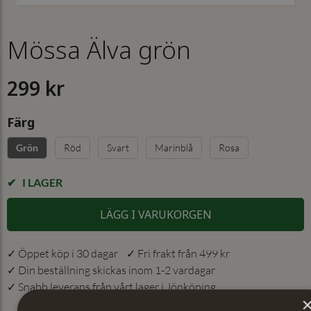
Mössa Älva grön
299 kr
Färg
Röd
Svart
Marinblå
Rosa
Grön
I LAGER
LÄGG I VARUKORGEN
✓ Öppet köp i 30 dagar ✓ Fri frakt från 499 kr
✓ Din beställning skickas inom 1-2 vardagar
✓ Snabb leverans från vårt lager i Jönköping