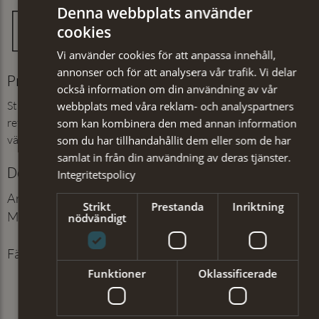
Denna webbplats använder
cookies
Vi använder cookies för att anpassa innehåll,
annonser och för att analysera vår trafik. Vi delar
Produktinformation
också information om din användning av vår
Stickad reflexmössa i växlande mönster med insydda
webbplats med våra reklam- och analyspartners
reflextrådar som gör att du syns i mörkret. Mössan har ett
som kan kombinera den med annan information
värmande foder.
som du har tillhandahållit dem eller som de har
samlat in från din användning av deras tjänster.
Detaljer
Integritetspolicy
Artikelnummer
:
210384721
Strikt
Prestanda
Inriktning
Material
:
70% akryl, 30% ull. Foder i
nödvändigt
100% polyester
Färg
:
Grön
Funktioner
Oklassificerade