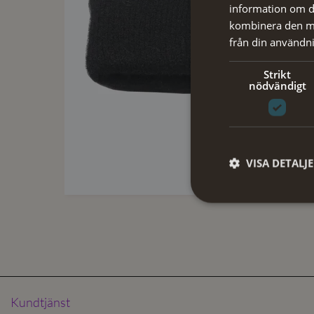
information om d
kombinera den me
från din användni
Strikt
nödvändigt
VISA DETALJ
Kundtjänst