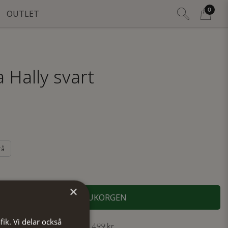
0
OUTLET
 Hally svart
rå
×
LÄGG I VARUKORGEN
fik. Vi delar också
 30 dagar ✓ Fri frakt från 499 kr