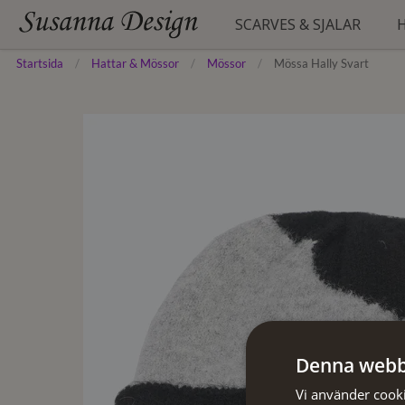
SCARVES & SJALAR
Startsida
Hattar & Mössor
Mössor
Mössa Hally Svart
ENFÄRGADE
HATTAR
BÄLTEN
MÖNSTRADE
MÖSSOR
HANDSKAR
FESTLIGA
BASKRAR
STRANDTUNIKOR
FYRKANTSSCARVES
STRUMPOR
SIDENSCARVES
STÖDSTRUMPOR
PLÅNBÖCKER
PONCHOS
PYJAMAS
Denna webb
Vi använder cookie