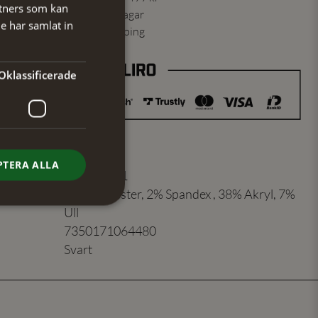
tners som kan
ning skickas inom 1-2 vardagar
e har samlat in
ns från vårt lager i Jönköping
Oklassificerade
PTERA ALLA
er
:
401229921
53% Polyester, 2% Spandex , 38% Akryl, 7%
Ull
7350171064480
Svart