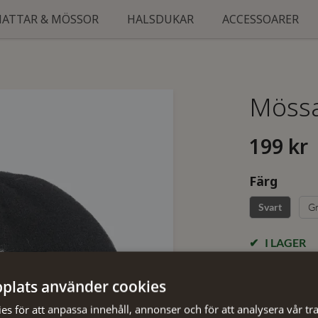
HATTAR & MÖSSOR
HALSDUKAR
ACCESSOARER
Mössa
199 kr
Färg
G
Svart
I LAGER
plats använder cookies
s för att anpassa innehåll, annonser och för att analysera vår tra
✓ Öppet köp i