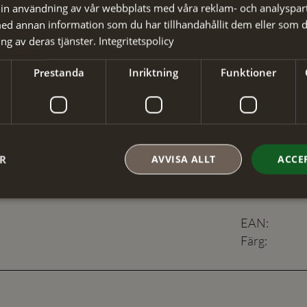
in användning av vår webbplats med våra reklam- och analyspar
✓ Din beställ
d annan information som du har tillhandahållit dem eller som d
✓ Snabb levera
ng av deras tjänster.
Integritetspolicy
Prestanda
Inriktning
Funktioner
Detaljer
ER
AVVISA ALLT
ACCE
Artikelnumm
Material
:
EAN
:
Färg
: