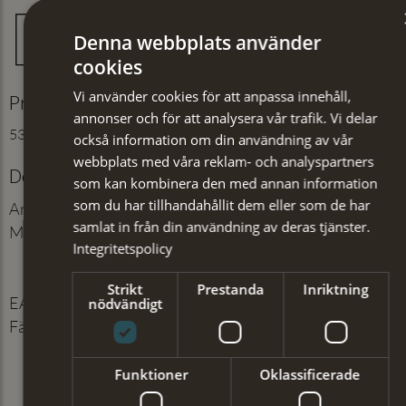
Denna webbplats använder
cookies
Vi använder cookies för att anpassa innehåll,
Produktinformation
annonser och för att analysera vår trafik. Vi delar
53% Polyester, 2% Spandex , 38% Akryl, 7% Ull
också information om din användning av vår
webbplats med våra reklam- och analyspartners
Detaljer
som kan kombinera den med annan information
som du har tillhandahållit dem eller som de har
Artikelnummer
:
401239021
samlat in från din användning av deras tjänster.
Material
:
53% Polyester, 2%
Integritetspolicy
Spandex , 38% Akryl, 7%
Ull
Strikt
Prestanda
Inriktning
EAN
:
7350171064510
nödvändigt
Färg
:
Benvit
Funktioner
Oklassificerade