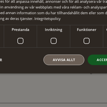
s för att anpassa innehåll, annonser och för att analysera vår tra
✓ Din beställ
in användning av vår webbplats med våra reklam- och analyspar
✓ Snabb levera
d annan information som du har tillhandahållit dem eller som d
ng av deras tjänster.
Integritetspolicy
Prestanda
Inriktning
Funktioner
Detaljer
Artikelnumm
ER
AVVISA ALLT
ACCE
Material
:
Färg
: