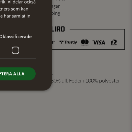
fik. Vi delar också
ning skickas inom 1-2 vardagar
tners som kan
ns från vårt lager i Jönköping
e har samlat in
Oklassificerade
er
:
210206821
PTERA ALLA
70% akryl, 30% ull. Foder i 100% polyester
Roströd