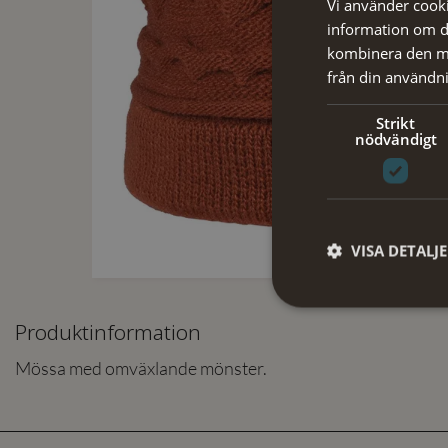
Vi använder cookie
information om d
kombinera den me
från din användni
Strikt
nödvändigt
VISA DETALJ
Produktinformation
Mössa med omväxlande mönster.