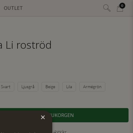
0
OUTLET
 Li roströd
Svart
Ljusgrå
Beige
Lila
Armégrön
LÄGG I VARUKORGEN
×
 30 dagar ✓ Fri frakt från 499 kr