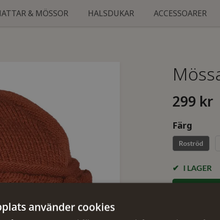
HATTAR & MÖSSOR
HALSDUKAR
ACCESSOARER
Mössa
299 kr
Färg
Roströd
I LAGER
plats använder cookies
✓ Öppet köp i