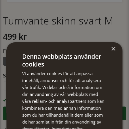
Tumvante skinn svart M
499 kr
×
Färg
Denna webbplats använder
Svart
cookies
Vi använder cookies för att anpassa
Storlek
innehåll, annonser och för att analysera
S
M
L
vår trafik. Vi delar också information om
din användning av vår webbplats med
I LAGER
våra reklam- och analyspartners som kan
kombinera den med annan information
LÄGG I VARUKORGEN
som du har tillhandahållit dem eller som
de har samlat in från din användning av
deras tjänster.
Integritetspolicy