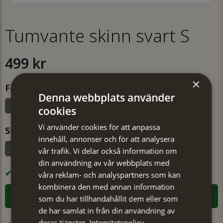
Tumvante skinn svart S
499 kr
×
Färg
Denna webbplats använder
Svart
cookies
Vi använder cookies för att anpassa
Storlek
innehåll, annonser och för att analysera
S
M
L
vår trafik. Vi delar också information om
din användning av vår webbplats med
I LAGER
våra reklam- och analyspartners som kan
kombinera den med annan information
LÄGG I VARUKORGEN
som du har tillhandahållit dem eller som
de har samlat in från din användning av
deras tjänster.
Integritetspolicy