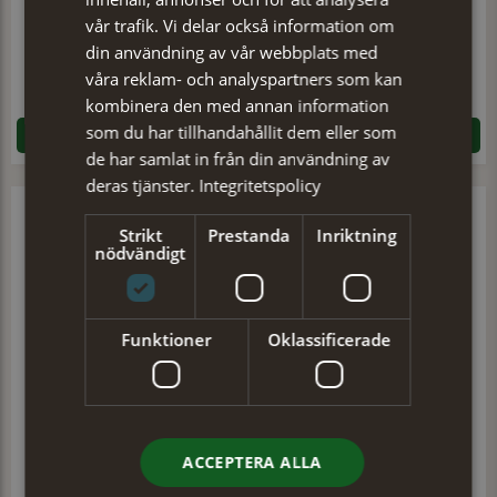
vår trafik. Vi delar också information om
din användning av vår webbplats med
Poncho Golda
Poncho Riff
våra reklam- och analyspartners som kan
399 kr
299 kr
kombinera den med annan information
som du har tillhandahållit dem eller som
LÄGG I VARUKORGEN
LÄGG I VARUKORGEN
de har samlat in från din användning av
deras tjänster.
Integritetspolicy
Strikt
Prestanda
Inriktning
nödvändigt
Funktioner
Oklassificerade
Poncho Golda
Poncho Golda
ACCEPTERA ALLA
399 kr
399 kr