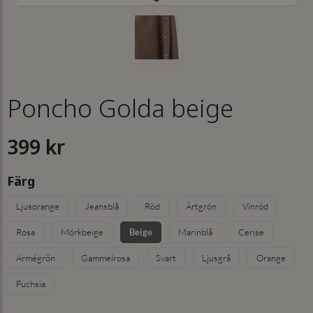
Poncho Golda beige
399 kr
Färg
Ljusorange
Jeansblå
Röd
Ärtgrön
Vinröd
Rosa
Mörkbeige
Beige
Marinblå
Cerise
Armégrön
Gammelrosa
Svart
Ljusgrå
Orange
Fuchsia