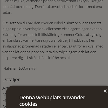
Denna mjuka, värmande poncho är tillverkad i akryl vilket gör
den lätt och smidig. Den är utsmyckad med pärlor utmed ena
sidan.
Oavsett om du bär den över en enkel t-shirt och jeans för att
pigga upp din vardagslook eller som ett elegant lager över en
klänning för en speciell tillställning, kommer Golda att ge dig
en känsla av värme. Vare sig du är på väg till jobbet, på en
avslappnad promenad i staden eller på väg ut för en kväll med
vänner, låt denna poncho vara din följeslagare och låt den
inspirera dig att stråla både inifrån och ut!
Material: 100% akryl
Detaljer
Artikelnummer
:
201011521
×
Material
:
100% akryl
Denna webbplats använder
Färg
:
Beige
cookies
Storlek
:
One size