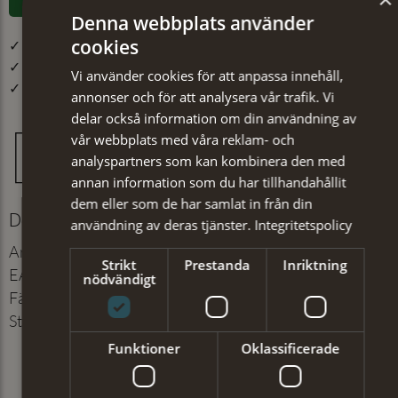
Denna webbplats använder
cookies
✓ Öppet köp i 30 dagar ✓ Fri frakt från 499 kr
✓ Din beställning skickas inom 1-2 vardagar
Vi använder cookies för att anpassa innehåll,
✓ Snabb leverans från vårt lager i Jönköping
annonser och för att analysera vår trafik. Vi
delar också information om din användning av
vår webbplats med våra reklam- och
analyspartners som kan kombinera den med
annan information som du har tillhandahållit
dem eller som de har samlat in från din
Detaljer
användning av deras tjänster.
Integritetspolicy
Artikelnummer
:
513041541
Strikt
Prestanda
Inriktning
EAN
:
7350171065753
nödvändigt
Färg
:
Beige
Storlek
:
39/42
Funktioner
Oklassificerade