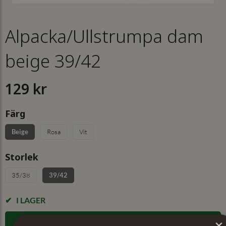
Alpacka/Ullstrumpa dam
beige 39/42
129 kr
Färg
Beige
Rosa
Vit
Storlek
35/38
39/42
I LAGER
×
LÄGG I VARUKORGEN