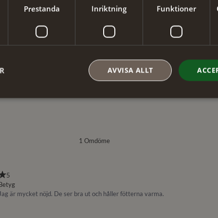
Storlek
:
Prestanda
Inriktning
Funktioner
ER
AVVISA ALLT
ACCE