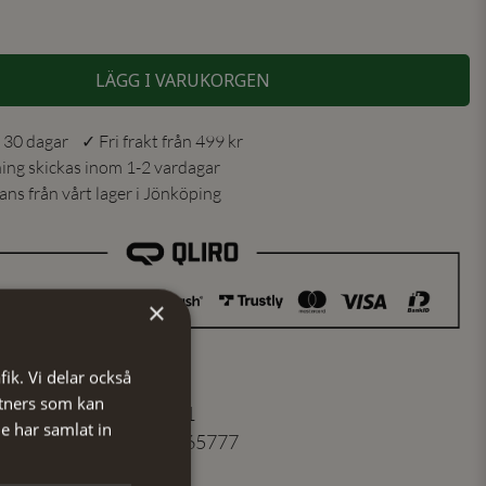
LÄGG I VARUKORGEN
 30 dagar ✓ Fri frakt från 499 kr
ning skickas inom 1-2 vardagar
ns från vårt lager i Jönköping
×
fik. Vi delar också
tners som kan
er
:
513044641
e har samlat in
7350171065777
Rosa