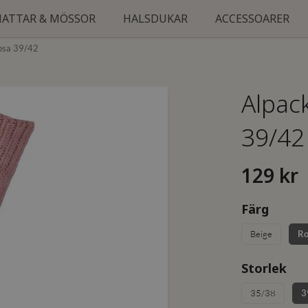
HATTAR & MÖSSOR
HALSDUKAR
ACCESSOARER
osa 39/42
Alpac
39/42
129 kr
Färg
Beige
Ro
Storlek
35/38
3