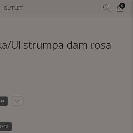
0
OUTLET
ka/Ullstrumpa dam rosa
sa
Vit
9/42