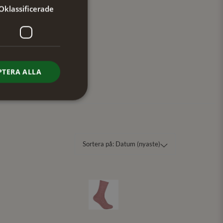
39/42
Oklassificerade
PTERA ALLA