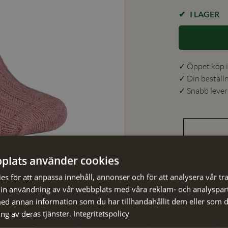
I LAGER
✓ Öppet köp i
✓ Din beställ
✓ Snabb levera
plats använder cookies
Detaljer
s för att anpassa innehåll, annonser och för att analysera vår tra
in användning av vår webbplats med våra reklam- och analyspar
Artikelnumm
d annan information som du har tillhandahållit dem eller som d
EAN
:
ng av deras tjänster.
Integritetspolicy
Färg
: