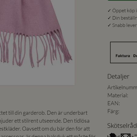
✓ Öppet köp i
✓ Din beställ
✓ Snabb levera
Detaljer
Artikelnumm
Material
:
EAN
:
Färg
:
tet till din garderob. Den är underbart
uder ett stilrent utseende. Den tidlösa
Skötselråd
stkläder. Oavsett om du bär den för att
d accessoar, är denna halsduk ett måste för