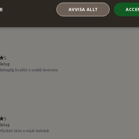
ER
AVVISA ALLT
ACCE