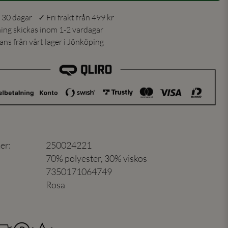
 30 dagar ✓ Fri frakt från 499 kr
ning skickas inom 1-2 vardagar
ns från vårt lager i Jönköping
er
:
250024221
70% polyester, 30% viskos
7350171064749
Rosa