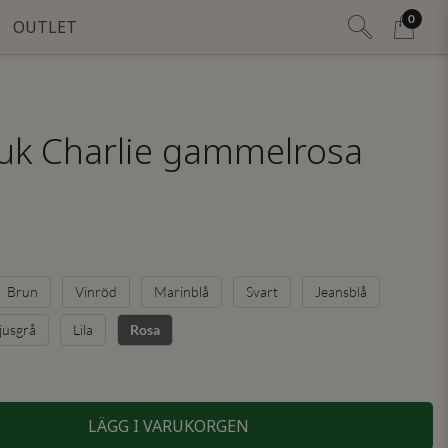
0
OUTLET
uk Charlie gammelrosa
Brun
Vinröd
Marinblå
Svart
Jeansblå
jusgrå
Lila
Rosa
LÄGG I VARUKORGEN