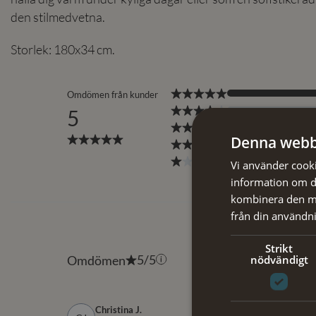
den stilmedvetna.
Storlek: 180x34 cm.
Denna webb
Vi använder cookie
information om d
kombinera den me
från din användni
Strikt
nödvändigt