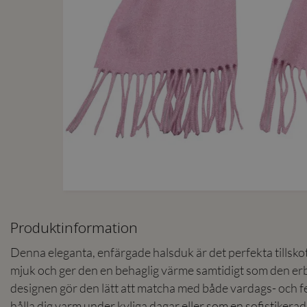
Produktinformation
Denna eleganta, enfärgade halsduk är det perfekta tillskot
mjuk och ger den en behaglig värme samtidigt som den erbj
designen gör den lätt att matcha med både vardags- och fe
hålla dig varm under kyliga dagar eller som en sofistikera