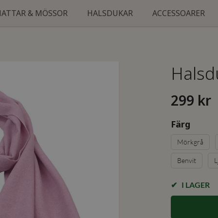
HATTAR & MÖSSOR
HALSDUKAR
ACCESSOARER
Halsd
299 kr
Färg
Mörkgrå
Benvit
L
I LAGER