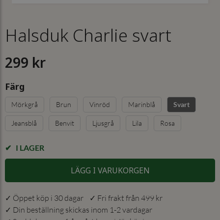
Halsduk Charlie svart
299 kr
Färg
Mörkgrå
Brun
Vinröd
Marinblå
Svart
Jeansblå
Benvit
Ljusgrå
Lila
Rosa
I LAGER
LÄGG I VARUKORGEN
✓ Öppet köp i 30 dagar ✓ Fri frakt från 499 kr
✓ Din beställning skickas inom 1-2 vardagar