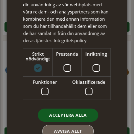
din användning av vår webbplats med
Basker B2
Basker B2
våra reklam- och analyspartners som kan
349 kr
349 kr
kombinera den med annan information
som du har tillhandahållit dem eller som
VISA PRODUKTEN
VISA PRODUKTEN
de har samlat in från din användning av
deras tjänster.
Integritetspolicy
Strikt
Prestanda
Inriktning
nödvändigt
Funktioner
Oklassificerade
Basker B2
Basker B2
ACCEPTERA ALLA
349 kr
349 kr
AVVISA ALLT
VISA PRODUKTEN
VISA PRODUKTEN