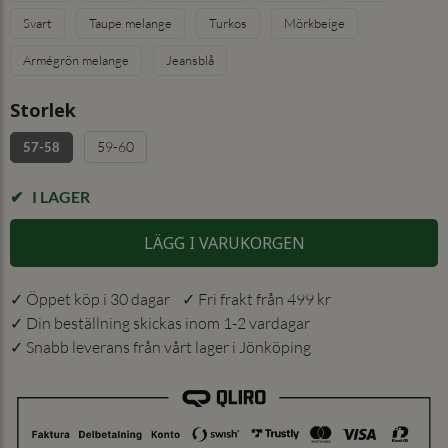
Svart
Taupe melange
Turkos
Mörkbeige
Armégrön melange
Jeansblå
Storlek
59-60
57-58
I LAGER
LÄGG I VARUKORGEN
✓ Öppet köp i 30 dagar ✓ Fri frakt från 499 kr
✓ Din beställning skickas inom 1-2 vardagar
✓ Snabb leverans från vårt lager i Jönköping