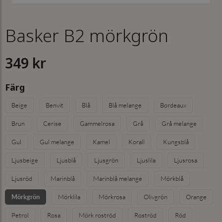
Basker B2 mörkgrön
349 kr
Färg
Beige
Benvit
Blå
Blå melange
Bordeaux
Brun
Cerise
Gammelrosa
Grå
Grå melange
Gul
Gul melange
Kamel
Korall
Kungsblå
Ljusbeige
Ljusblå
Ljusgrön
Ljuslila
Ljusrosa
Ljusröd
Marinblå
Marinblå melange
Mörkblå
Mörkgrön
Mörklila
Mörkrosa
Olivgrön
Orange
Petrol
Rosa
Mörk roströd
Roströd
Röd