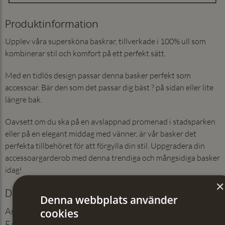
Produktinformation
Upplev våra supersköna baskrar, tillverkade i 100% ull som
kombinerar stil och komfort på ett perfekt sätt.
Med en tidlös design passar denna basker perfekt som
accessoar. Bär den som det passar dig bäst ? på sidan eller lite
längre bak.
Oavsett om du ska på en avslappnad promenad i stadsparken
eller på en elegant middag med vänner, är vår basker det
perfekta tillbehöret för att förgylla din stil. Uppgradera din
accessoargarderob med denna trendiga och mångsidiga basker
idag!
×
Detaljer
Denna webbplats använder
Artikelnummer
:
211003821
cookies
EAN
:
7350171065920