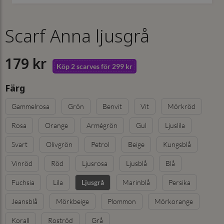
Scarf Anna ljusgrå
179 kr
Köp 2 scarves för 299 kr
Färg
Gammelrosa
Grön
Benvit
Vit
Mörkröd
Rosa
Orange
Armégrön
Gul
Ljuslila
Svart
Olivgrön
Petrol
Beige
Kungsblå
Vinröd
Röd
Ljusrosa
Ljusblå
Blå
Fuchsia
Lila
Marinblå
Persika
Ljusgrå
Jeansblå
Mörkbeige
Plommon
Mörkorange
Korall
Roströd
Grå