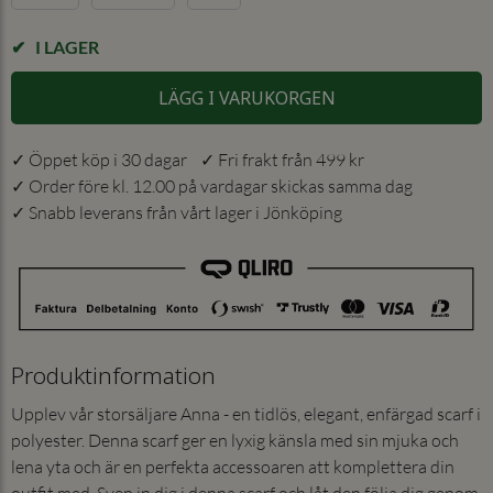
I LAGER
LÄGG I VARUKORGEN
✓ Öppet köp i 30 dagar ✓ Fri frakt från 499 kr
✓ Order före kl. 12.00 på vardagar skickas samma dag
✓ Snabb leverans från vårt lager i Jönköping
Produktinformation
Upplev vår storsäljare Anna - en tidlös, elegant, enfärgad scarf i
polyester. Denna scarf ger en lyxig känsla med sin mjuka och
lena yta och är en perfekta accessoaren att komplettera din
outfit med. Svep in dig i denna scarf och låt den följa dig genom