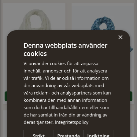
×
Denna webbplats använder
cookies
Vi använder cookies för att anpassa
innehåll, annonser och för att analysera
vår trafik. Vi delar också information om
Scarf Anna
Scarf Dahlia
din användning av vår webbplats med
179 kr
179 kr
våra reklam- och analyspartners som kan
LÄGG I VARUKORGEN
LÄGG I VARUKORGEN
kombinera den med annan information
som du har tillhandahållit dem eller som
de har samlat in från din användning av
deras tjänster.
Integritetspolicy
Strikt
Prestanda
Inriktning