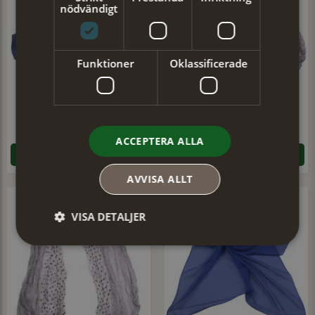
nödvändigt
Funktioner
Oklassificerade
Scarf Ina
Scarf Glans
90 kr
179 kr
(179 kr)
ACCEPTERA ALLA
LÄGG I VARUKORGEN
LÄGG I VARUKORGEN
AVVISA ALLT
VISA DETALJER