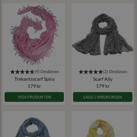
Trekantsscarf Spira
Scarf Ally
179 kr
179 kr
VISA PRODUKTEN
LÄGG I VARUKORGEN