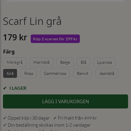
Scarf Lin grå
179 kr
Köp 2 scarves för 299 kr
Färg
Mörkgrå
Marinblå
Beige
Blå
Ljusrosa
Rosa
Gammelrosa
Benvit
Jeansblå
Grå
I LAGER
LÄGG I VARUKORGEN
✓ Öppet köp i 30 dagar ✓ Fri frakt från 499 kr
✓ Din beställning skickas inom 1-2 vardagar