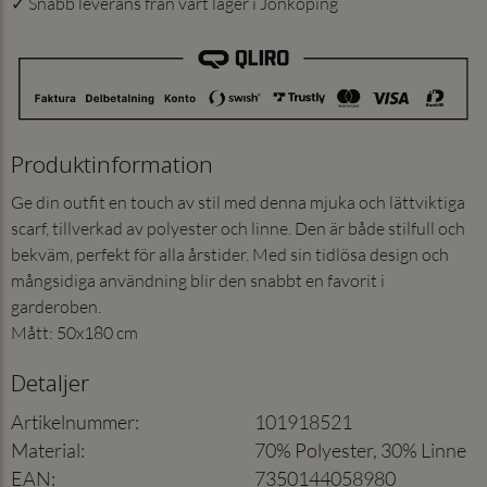
✓ Snabb leverans från vårt lager i Jönköping
Produktinformation
Ge din outfit en touch av stil med denna mjuka och lättviktiga
scarf, tillverkad av polyester och linne. Den är både stilfull och
bekväm, perfekt för alla årstider. Med sin tidlösa design och
mångsidiga användning blir den snabbt en favorit i
garderoben.
Mått: 50x180 cm
Detaljer
Artikelnummer
:
101918521
Material
:
70% Polyester, 30% Linne
EAN
:
7350144058980