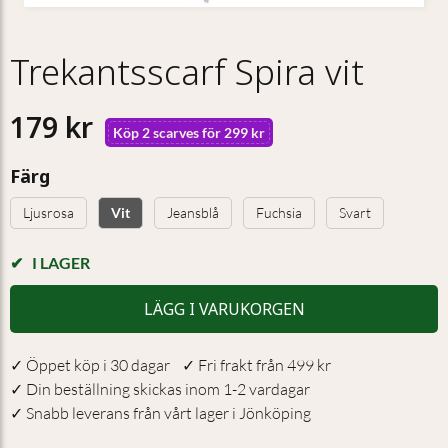
Trekantsscarf Spira vit
179 kr
Köp 2 scarves för 299 kr
Färg
Ljusrosa
Jeansblå
Fuchsia
Svart
Vit
I LAGER
LÄGG I VARUKORGEN
✓ Öppet köp i 30 dagar ✓ Fri frakt från 499 kr
✓ Din beställning skickas inom 1-2 vardagar
✓ Snabb leverans från vårt lager i Jönköping