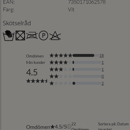
EAN
:
7350171062578
Färg
:
Vit
Skötselråd