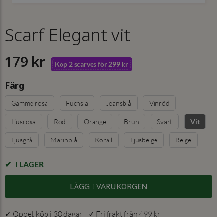
Scarf Elegant vit
179 kr
Köp 2 scarves för 299 kr
Färg
Gammelrosa
Fuchsia
Jeansblå
Vinröd
Ljusrosa
Röd
Orange
Brun
Svart
Vit
Ljusgrå
Marinblå
Korall
Ljusbeige
Beige
I LAGER
LÄGG I VARUKORGEN
✓ Öppet köp i 30 dagar ✓ Fri frakt från 499 kr