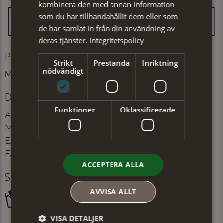
kombinera den med annan information
som du har tillhandahållit dem eller som
de har samlat in från din användning av
deras tjänster.
Integritetspolicy
Produktinformation
Strikt
Prestanda
Inriktning
nödvändigt
Mått: 70x70 cm
Detaljer
Funktioner
Oklassificerade
Artikelnummer
:
103574221
Material
:
100% Polyester
EAN
:
7350171067313
Färg
:
Rosa
ACCEPTERA ALLA
Skötselråd
AVVISA ALLT
VISA DETALJER