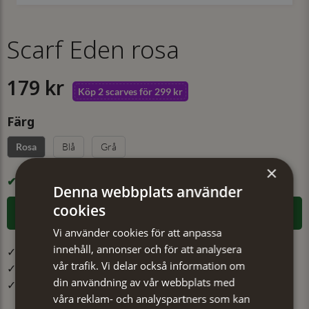
Scarf Eden rosa
179 kr
Köp 2 scarves för 299 kr
Färg
Blå
Grå
Rosa
×
I LAGER
Denna webbplats använder
cookies
LÄGG I VARUKORGEN
Vi använder cookies för att anpassa
innehåll, annonser och för att analysera
✓ Öppet köp i 30 dagar ✓ Fri frakt från 499 kr
vår trafik. Vi delar också information om
✓ Din beställning skickas inom 1-2 vardagar
din användning av vår webbplats med
✓ Snabb leverans från vårt lager i Jönköping
våra reklam- och analyspartners som kan