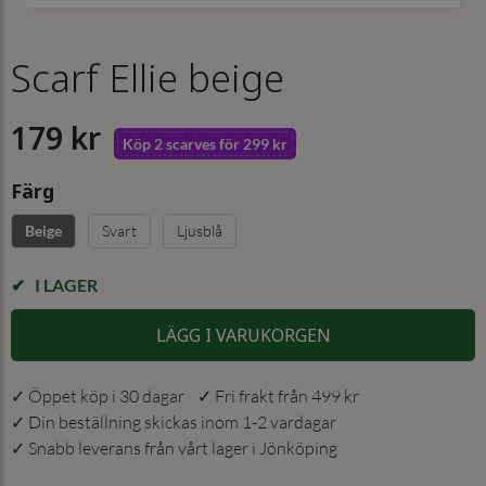
Scarf Ellie beige
179 kr
Köp 2 scarves för 299 kr
Färg
Svart
Ljusblå
Beige
I LAGER
LÄGG I VARUKORGEN
✓ Öppet köp i 30 dagar ✓ Fri frakt från 499 kr
✓ Din beställning skickas inom 1-2 vardagar
✓ Snabb leverans från vårt lager i Jönköping