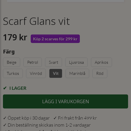
Scarf Glans vit
179 kr
Köp 2 scarves för 299 kr
Färg
Beige
Petrol
Svart
Ljusrosa
Aprikos
Turkos
Vinröd
Marinblå
Röd
Vit
I LAGER
LÄGG I VARUKORGEN
✓ Öppet köp i 30 dagar ✓ Fri frakt från 499 kr
✓ Din beställning skickas inom 1-2 vardagar