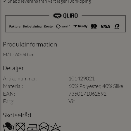
✓ Snabb leverans från vårt lager i Jönköping
Produktinformation
Mått: 60x60 cm
Detaljer
Artikelnummer
:
101429021
Material
:
60% Polyester, 40% Silke
EAN
:
7350171062592
Färg
:
Vit
Skötselråd