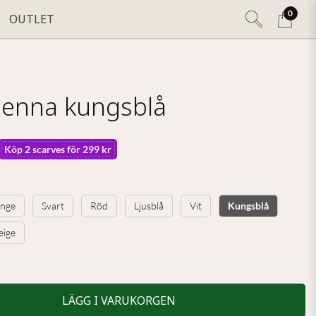
0
OUTLET
 Jenna kungsblå
Köp 2 scarves för 299 kr
nge
Svart
Röd
Ljusblå
Vit
Kungsblå
eige
LÄGG I VARUKORGEN