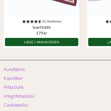
Scarf Edith
179 kr
LÄGG I VARUKORGEN
L
Kundtjänst
Köpvillkor
Hitta butik
Integritetspolicy
Cookiepolicy