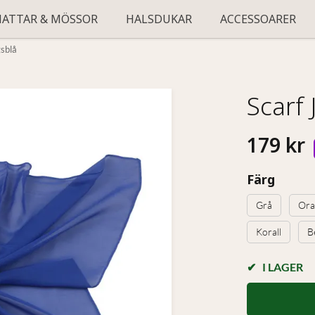
HATTAR & MÖSSOR
HALSDUKAR
ACCESSOARER
sblå
Scarf
179 kr
Färg
Grå
Ora
Korall
B
I LAGER