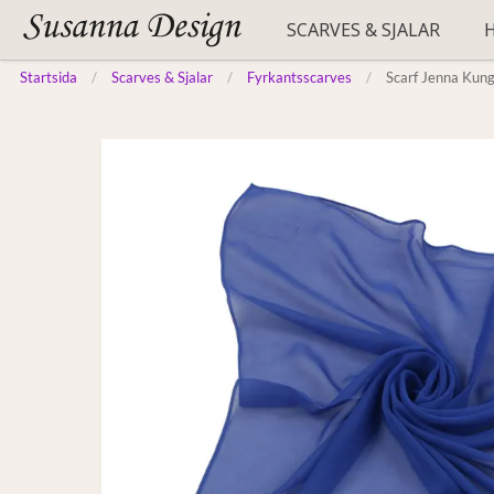
SCARVES & SJALAR
Startsida
Scarves & Sjalar
Fyrkantsscarves
Scarf Jenna Kung
ENFÄRGADE
HATTAR
BÄLTEN
MÖNSTRADE
MÖSSOR
HANDSKAR
FESTLIGA
BASKRAR
STRANDTUNIKOR
FYRKANTSSCARVES
STRUMPOR
SIDENSCARVES
STÖDSTRUMPOR
PLÅNBÖCKER
PONCHOS
PYJAMAS