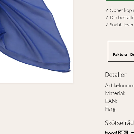
✓ Öppet köp i
✓ Din beställ
✓ Snabb levera
Detaljer
Artikelnumm
Material
:
EAN
:
Färg
:
Skötselråd