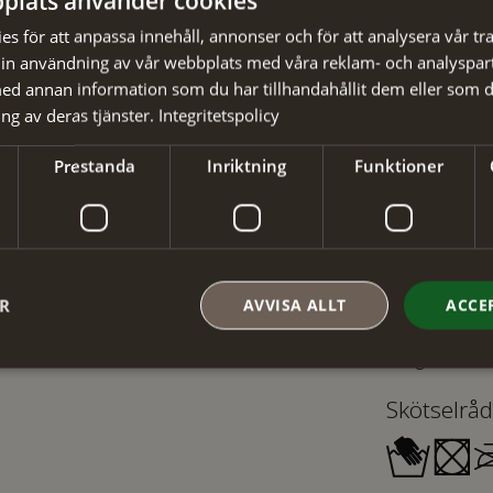
plats använder cookies
✓ Din beställ
s för att anpassa innehåll, annonser och för att analysera vår tra
✓ Snabb levera
in användning av vår webbplats med våra reklam- och analyspar
d annan information som du har tillhandahållit dem eller som d
ng av deras tjänster.
Integritetspolicy
Prestanda
Inriktning
Funktioner
Detaljer
Artikelnumm
Material
:
ER
AVVISA ALLT
ACCE
EAN
:
Färg
:
Skötselråd