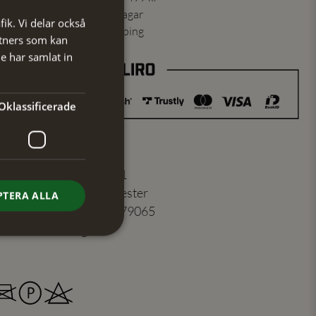
ning skickas inom 1-2 vardagar
fik. Vi delar också
ns från vårt lager i Jönköping
tners som kan
e har samlat in
Oklassificerade
er
:
104151521
100% Polyester
PTERA ALLA
7350184179065
Beige