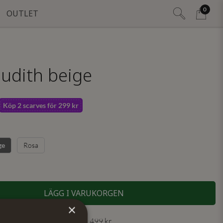
0
OUTLET
Judith beige
Köp 2 scarves för 299 kr
Rosa
ge
LÄGG I VARUKORGEN
×
 30 dagar ✓ Fri frakt från 499 kr