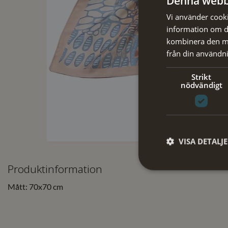
Denna webb
Vi använder cookie
information om d
kombinera den me
från din användni
Strikt
nödvändigt
VISA DETALJ
Produktinformation
Mått: 70x70 cm