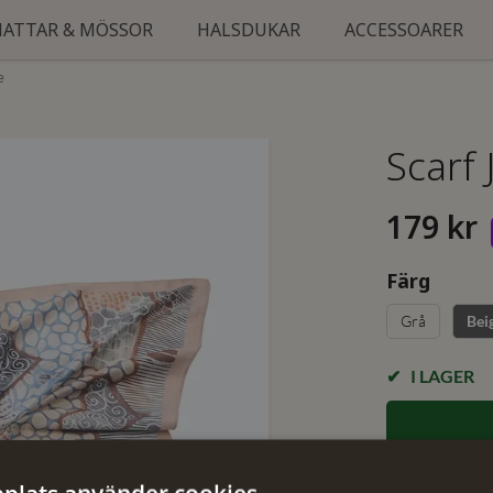
HATTAR & MÖSSOR
HALSDUKAR
ACCESSOARER
e
Scarf 
179 kr
Färg
Grå
Bei
I LAGER
✓ Öppet köp i