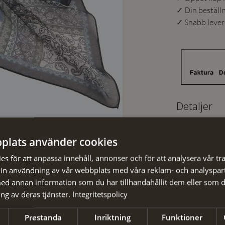
✓ Din beställ
✓ Snabb levera
Detaljer
Artikelnumm
Material
:
plats använder cookies
EAN
:
s för att anpassa innehåll, annonser och för att analysera vår tra
Färg
:
in användning av vår webbplats med våra reklam- och analyspar
d annan information som du har tillhandahållit dem eller som d
Skötselråd
ng av deras tjänster.
Integritetspolicy
Prestanda
Inriktning
Funktioner