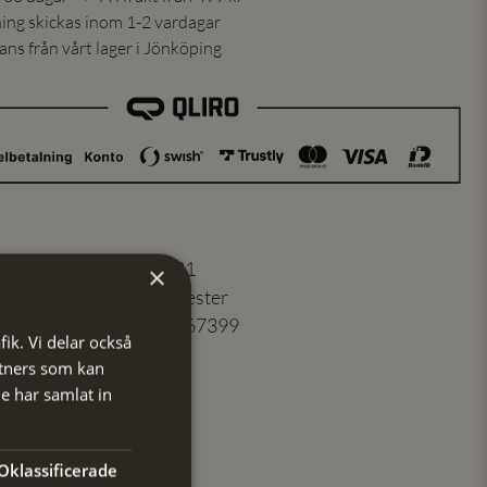
ning skickas inom 1-2 vardagar
ns från vårt lager i Jönköping
er
:
103657521
×
100% Polyester
7350171067399
fik. Vi delar också
Brun/blå
tners som kan
e har samlat in
Oklassificerade