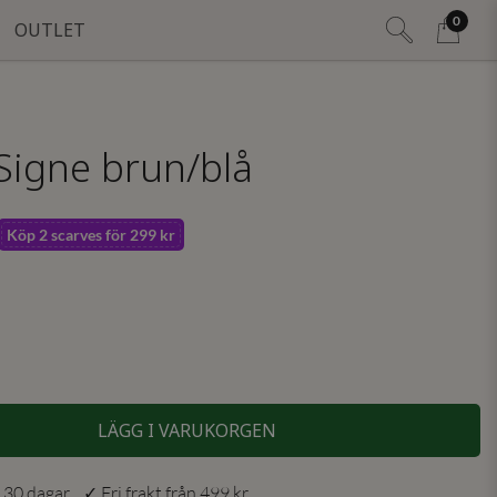
0
OUTLET
 Signe brun/blå
Köp 2 scarves för 299 kr
LÄGG I VARUKORGEN
 30 dagar ✓ Fri frakt från 499 kr