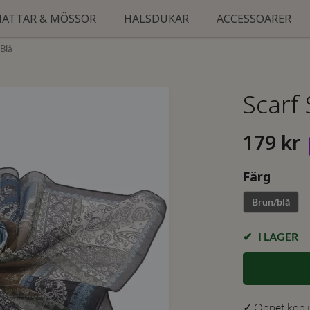
HATTAR & MÖSSOR
HALSDUKAR
ACCESSOARER
/blå
Scarf
179 kr
Färg
Brun/blå
I LAGER
✓ Öppet köp i