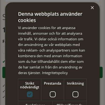
×
Denna webbplats använder
Scarf Boel vinröd
cookies
Vi använder cookies för att anpassa
179 kr
Köp 2 scarves för 299 kr
innehåll, annonser och för att analysera
vår trafik. Vi delar också information om
Färg
din användning av vår webbplats med
våra reklam- och analyspartners som kan
Khaki
Blå
Vinröd
kombinera den med annan information
som du har tillhandahållit dem eller som
I LAGER
de har samlat in från din användning av
LÄGG I VARUKORGEN
deras tjänster.
Integritetspolicy
Strikt
Prestanda
Inriktning
✓ Öppet köp i 30 dagar ✓ Fri frakt från 499 kr
nödvändigt
✓ Din beställning skickas inom 1-2 vardagar
✓ Snabb leverans från vårt lager i Jönköping