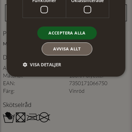
Funktioner
Oklassificerade
Produktinformation
ACCEPTERA ALLA
Mått: 50x180 cm
AVVISA ALLT
Detaljer
VISA DETALJER
Artikelnummer
:
103735721
Material
:
100% Polyester
EAN
:
7350171066750
Färg
:
Vinröd
Skötselråd