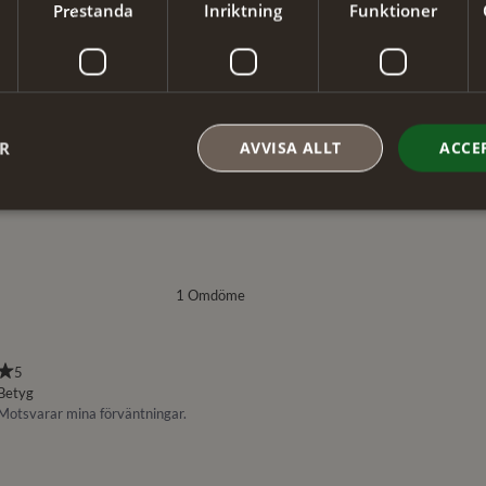
Prestanda
Inriktning
Funktioner
ER
AVVISA ALLT
ACCE