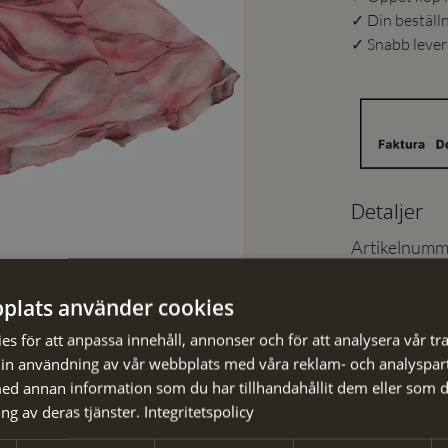
✓ Din beställ
✓ Snabb levera
Detaljer
Artikelnumm
Material
:
EAN
:
plats använder cookies
Färg
:
s för att anpassa innehåll, annonser och för att analysera vår tra
in användning av vår webbplats med våra reklam- och analyspar
Skötselråd
d annan information som du har tillhandahållit dem eller som d
ng av deras tjänster.
Integritetspolicy