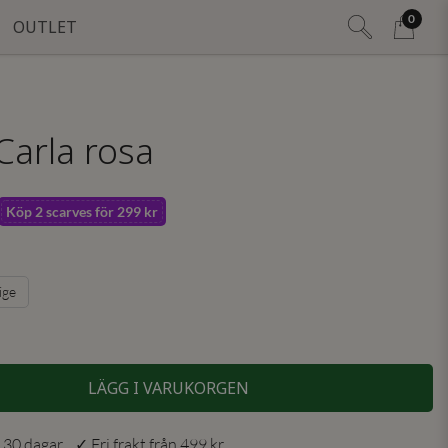
0
OUTLET
Carla rosa
Köp 2 scarves för 299 kr
ige
LÄGG I VARUKORGEN
 30 dagar ✓ Fri frakt från 499 kr