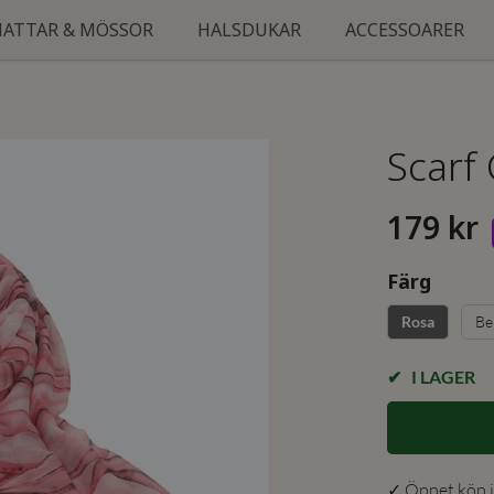
HATTAR & MÖSSOR
HALSDUKAR
ACCESSOARER
Scarf 
179 kr
Färg
Be
Rosa
I LAGER
✓ Öppet köp i