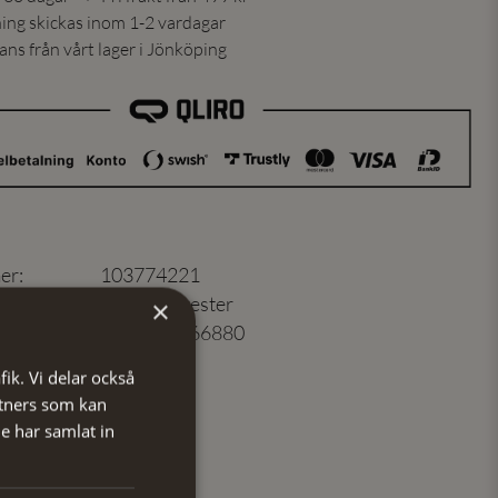
ning skickas inom 1-2 vardagar
ns från vårt lager i Jönköping
er
:
103774221
100% Polyester
×
7350171066880
Rosa
fik. Vi delar också
tners som kan
e har samlat in