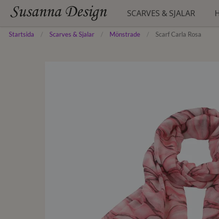
SCARVES & SJALAR
Startsida
Scarves & Sjalar
Mönstrade
Scarf Carla Rosa
ENFÄRGADE
HATTAR
BÄLTEN
MÖNSTRADE
MÖSSOR
HANDSKAR
FESTLIGA
BASKRAR
STRANDTUNIKOR
FYRKANTSSCARVES
STRUMPOR
SIDENSCARVES
STÖDSTRUMPOR
PLÅNBÖCKER
PONCHOS
PYJAMAS