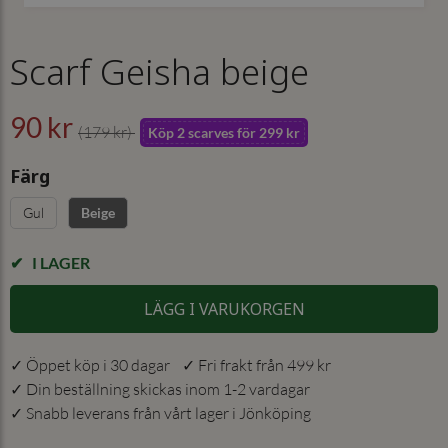
Scarf Geisha beige
90 kr
(179 kr)
Köp 2 scarves för 299 kr
Färg
Gul
Beige
I LAGER
LÄGG I VARUKORGEN
✓ Öppet köp i 30 dagar ✓ Fri frakt från 499 kr
✓ Din beställning skickas inom 1-2 vardagar
✓ Snabb leverans från vårt lager i Jönköping