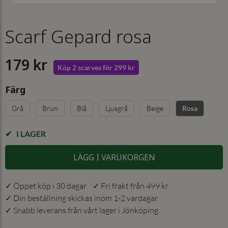
Scarf Gepard rosa
179 kr
Köp 2 scarves för 299 kr
Färg
Grå
Brun
Blå
Ljusgrå
Beige
Rosa
I LAGER
LÄGG I VARUKORGEN
✓ Öppet köp i 30 dagar ✓ Fri frakt från 499 kr
✓ Din beställning skickas inom 1-2 vardagar
✓ Snabb leverans från vårt lager i Jönköping