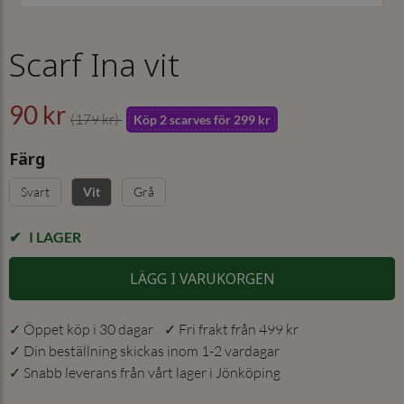
Scarf Ina vit
90 kr
(179 kr)
Köp 2 scarves för 299 kr
Färg
Svart
Grå
Vit
I LAGER
LÄGG I VARUKORGEN
✓ Öppet köp i 30 dagar ✓ Fri frakt från 499 kr
✓ Din beställning skickas inom 1-2 vardagar
✓ Snabb leverans från vårt lager i Jönköping