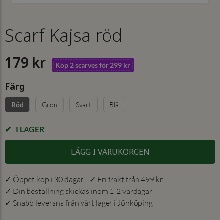
Scarf Kajsa röd
179 kr
Köp 2 scarves för 299 kr
Färg
Grön
Svart
Blå
Röd
I LAGER
LÄGG I VARUKORGEN
✓ Öppet köp i 30 dagar ✓ Fri frakt från 499 kr
✓ Din beställning skickas inom 1-2 vardagar
✓ Snabb leverans från vårt lager i Jönköping