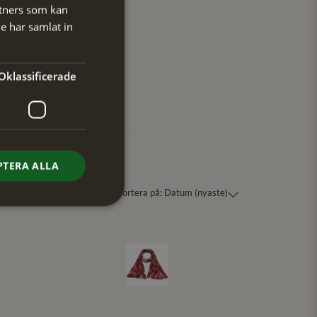
tners som kan
e har samlat in
Oklassificerade
PTERA ALLA