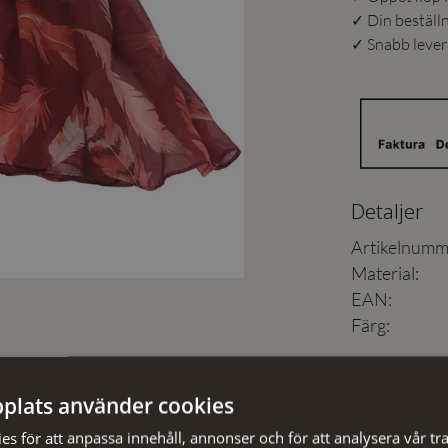
✓ Din beställ
✓ Snabb levera
Detaljer
Artikelnumm
Material
:
EAN
:
Färg
:
Skötselråd
plats använder cookies
s för att anpassa innehåll, annonser och för att analysera vår tra