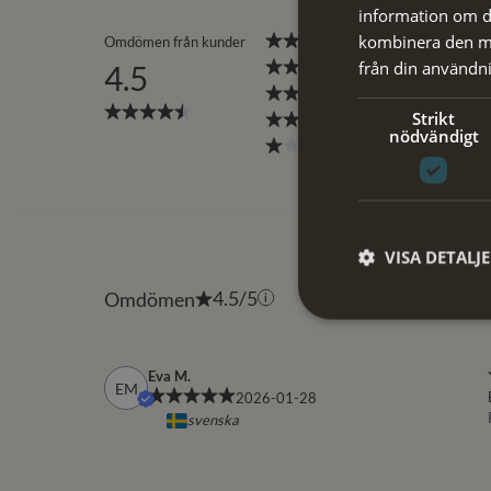
information om d
kombinera den me
från din användni
Strikt
nödvändigt
VISA DETALJ