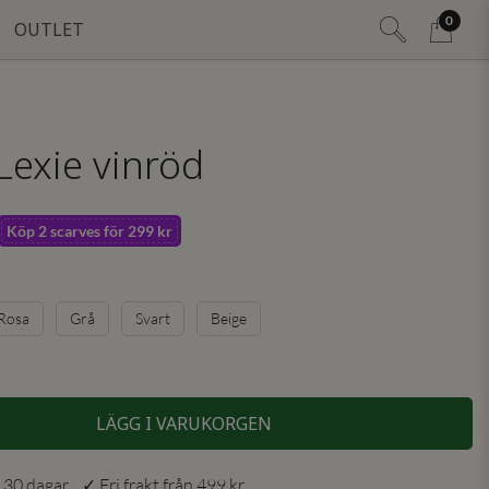
0
OUTLET
Lexie vinröd
Köp 2 scarves för 299 kr
Rosa
Grå
Svart
Beige
LÄGG I VARUKORGEN
 30 dagar ✓ Fri frakt från 499 kr