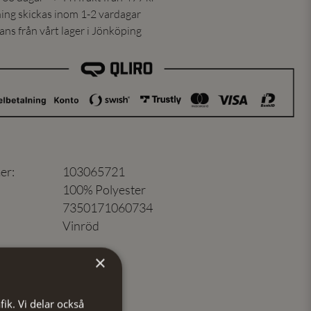
ning skickas inom 1-2 vardagar
ns från vårt lager i Jönköping
er
:
103065721
100% Polyester
7350171060734
Vinröd
×
fik. Vi delar också