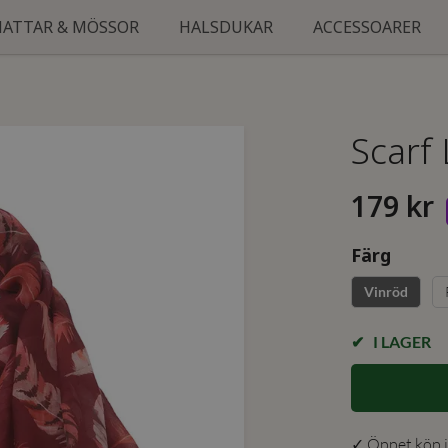
HATTAR & MÖSSOR
HALSDUKAR
ACCESSOARER
Scarf 
179 kr
Färg
Vinröd
I LAGER
✓ Öppet köp i