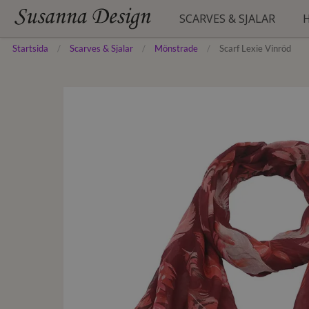
SCARVES & SJALAR
Startsida
Scarves & Sjalar
Mönstrade
Scarf Lexie Vinröd
ENFÄRGADE
HATTAR
BÄLTEN
MÖNSTRADE
MÖSSOR
HANDSKAR
FESTLIGA
BASKRAR
STRANDTUNIKOR
FYRKANTSSCARVES
STRUMPOR
SIDENSCARVES
STÖDSTRUMPOR
PLÅNBÖCKER
PONCHOS
PYJAMAS