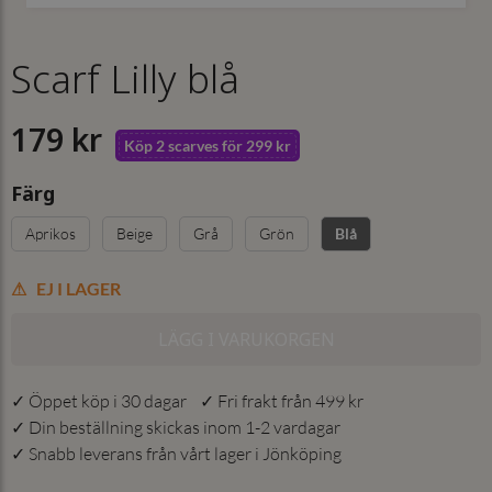
Scarf Lilly blå
179 kr
Köp 2 scarves för 299 kr
Färg
Aprikos
Beige
Grå
Grön
Blå
EJ I LAGER
LÄGG I VARUKORGEN
✓ Öppet köp i 30 dagar ✓ Fri frakt från 499 kr
✓ Din beställning skickas inom 1-2 vardagar
✓ Snabb leverans från vårt lager i Jönköping