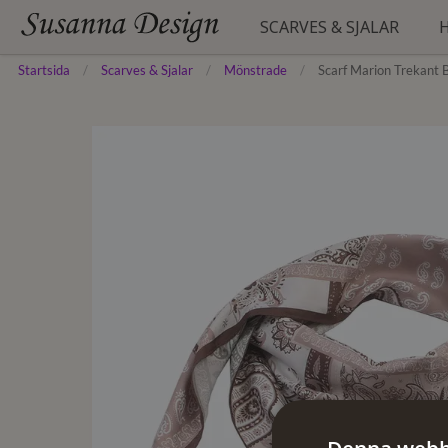
SCARVES & SJALAR
Startsida
Scarves & Sjalar
Mönstrade
Scarf Marion Trekant 
ENFÄRGADE
HATTAR
BÄLTEN
MÖNSTRADE
MÖSSOR
HANDSKAR
FESTLIGA
BASKRAR
STRANDTUNIKOR
FYRKANTSSCARVES
STRUMPOR
SIDENSCARVES
STÖDSTRUMPOR
PLÅNBÖCKER
PONCHOS
PYJAMAS