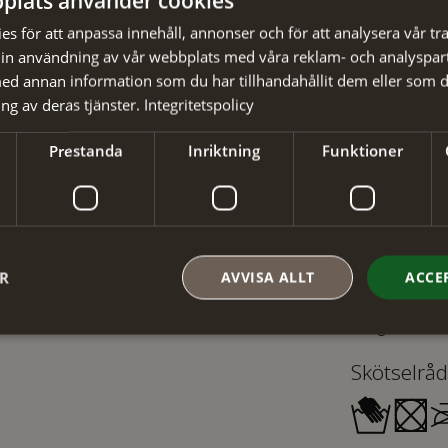
plats använder cookies
✓ Din beställ
s för att anpassa innehåll, annonser och för att analysera vår tra
✓ Snabb levera
in användning av vår webbplats med våra reklam- och analyspar
d annan information som du har tillhandahållit dem eller som d
ng av deras tjänster.
Integritetspolicy
Prestanda
Inriktning
Funktioner
Detaljer
Artikelnumm
Material
:
ER
AVVISA ALLT
ACCE
EAN
:
Färg
:
Skötselråd