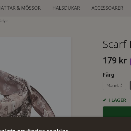
HATTAR & MÖSSOR
HALSDUKAR
ACCESSOARER
Beige
Scarf
179 kr
Färg
Marinblå
I LAGER
✓ Öppet köp i