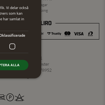
ning skickas inom 1-2 vardagar
fik. Vi delar också
ns från vårt lager i Jönköping
tners som kan
e har samlat in
Oklassificerade
er
:
104191521
100% Polyester
PTERA ALLA
7350184178952
Beige