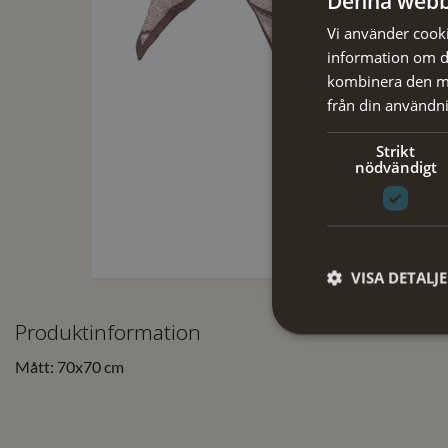
Denna webb
Vi använder cookie
information om d
kombinera den me
från din användni
Strikt
nödvändigt
VISA DETALJ
Produktinformation
Mått: 70x70 cm