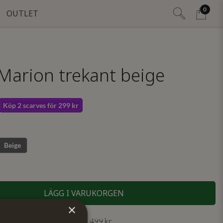
0
OUTLET
 Marion trekant beige
Köp 2 scarves för 299 kr
Beige
LÄGG I VARUKORGEN
×
 30 dagar ✓ Fri frakt från 499 kr