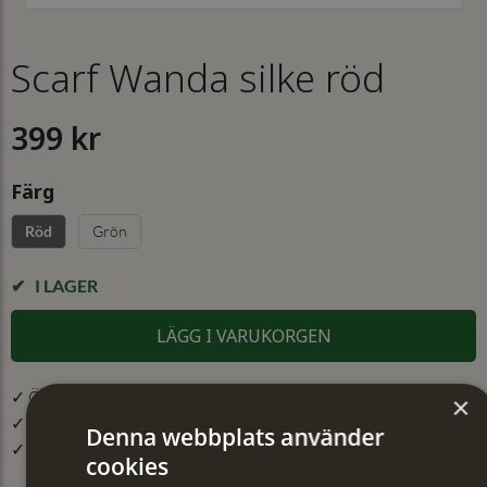
Scarf Wanda silke röd
399 kr
Färg
Grön
Röd
I LAGER
LÄGG I VARUKORGEN
✓ Öppet köp i 30 dagar ✓ Fri frakt från 499 kr
×
✓ Din beställning skickas inom 1-2 vardagar
Denna webbplats använder
✓ Snabb leverans från vårt lager i Jönköping
cookies