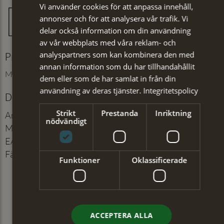
Vi använder cookies för att anpassa innehåll,
annonser och för att analysera vår trafik. Vi
delar också information om din användning
av vår webbplats med våra reklam- och
Produktinformation
analyspartners som kan kombinera den med
annan information som du har tillhandahållit
Mått: 53x53 cm
dem eller som de har samlat in från din
användning av deras tjänster.
Integritetspolicy
Detaljer
Strikt
Prestanda
Inriktning
Artikelnummer
:
102885521
nödvändigt
Material
:
100% Silke
EAN
:
7350171063346
Färg
:
Röd
Funktioner
Oklassificerade
ACCEPTERA ALLA