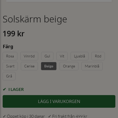
Solskärm beige
199 kr
Färg
Rosa
Vinröd
Gul
Vit
Ljusblå
Röd
Svart
Cerise
Orange
Marinblå
Beige
Grå
I LAGER
LÄGG I VARUKORGEN
✓ Öppet köp i 30 dagar ✓ Fri frakt från 499 kr