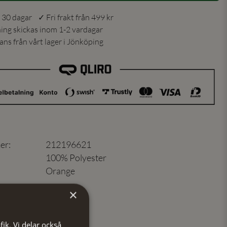
 30 dagar ✓ Fri frakt från 499 kr
ning skickas inom 1-2 vardagar
ns från vårt lager i Jönköping
er
:
212196621
100% Polyester
Orange
×
fik. Vi delar också