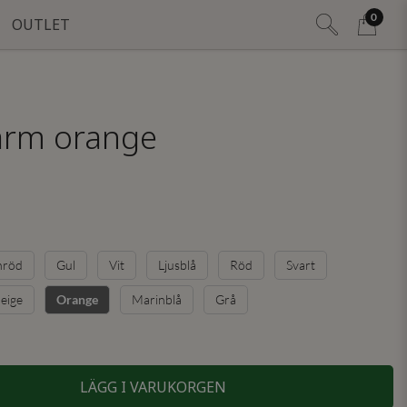
0
OUTLET
ärm orange
nröd
Gul
Vit
Ljusblå
Röd
Svart
eige
Marinblå
Grå
Orange
LÄGG I VARUKORGEN