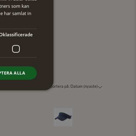
tners som kan
e har samlat in
Oklassificerade
PTERA ALLA