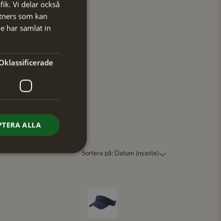
fik. Vi delar också
tners som kan
e har samlat in
Oklassificerade
PTERA ALLA