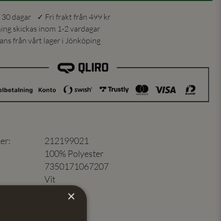
 30 dagar ✓ Fri frakt från 499 kr
ning skickas inom 1-2 vardagar
ns från vårt lager i Jönköping
er
:
212199021
100% Polyester
7350171067207
Vit
×