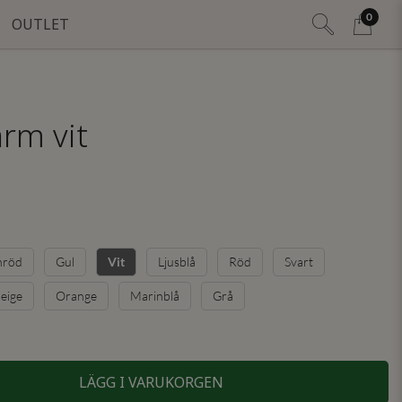
0
OUTLET
ärm vit
nröd
Gul
Ljusblå
Röd
Svart
Vit
eige
Orange
Marinblå
Grå
LÄGG I VARUKORGEN