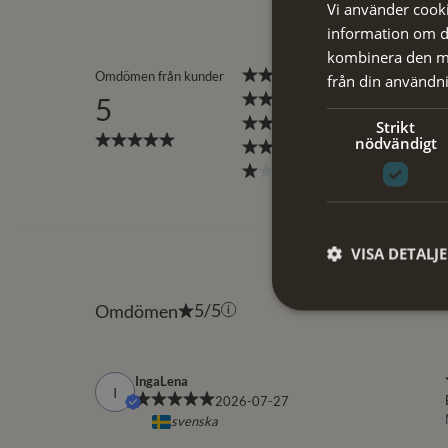
Vi använder cookie
information om d
kombinera den me
från din användni
Strikt
nödvändigt
VISA DETALJ