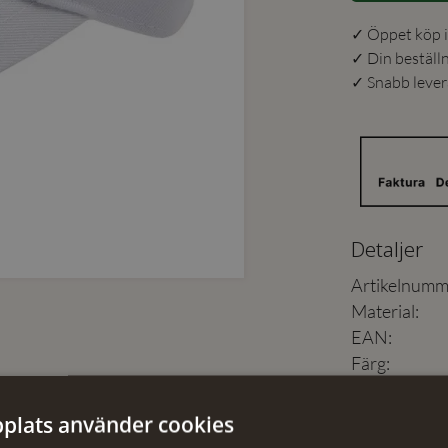
✓ Öppet köp i
✓ Din beställ
✓ Snabb levera
Detaljer
Artikelnumm
Material
:
EAN
:
Färg
:
Skötselråd
plats använder cookies